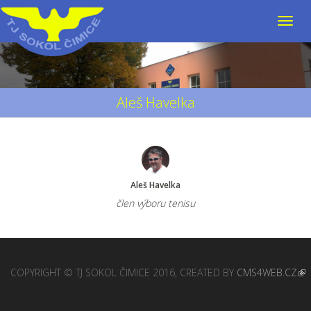
Aleš Havelka
Aleš Havelka
člen výboru tenisu
COPYRIGHT © TJ SOKOL ČIMICE 2016, CREATED BY
CMS4WEB.CZ