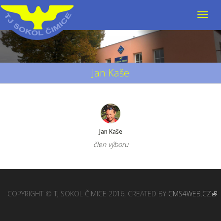
Jan Kaše
Jan Kaše
člen výboru
COPYRIGHT © TJ SOKOL ČIMICE 2016, CREATED BY
CMS4WEB.CZ