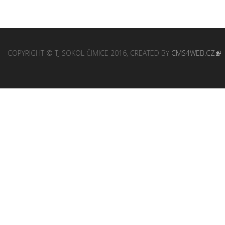
COPYRIGHT © TJ SOKOL ČIMICE 2016, CREATED BY
CMS4WEB.CZ