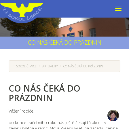
CO NÁS ČEKÁ DO PRÁZDNIN
TJ SOKOL ČIMICE
AKTUALITY
CO NÁS ČEKÁ DO PRÁZDNIN
CO NÁS ČEKÁ DO
PRÁZDNIN
Vážení rodiče,
do konce cvičebního roku nás ještě čekají tři akce - v
závěru května v rámci Move Weeku výlet, na začátku června