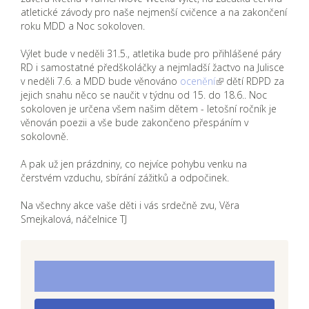
atletické závody pro naše nejmenší cvičence a na zakončení
roku MDD a Noc sokoloven.
Výlet bude v neděli 31.5., atletika bude pro přihlášené páry
RD i samostatné předškoláčky a nejmladší žactvo na Julisce
v neděli 7.6. a MDD bude věnováno
ocenění
dětí RDPD za
jejich snahu něco se naučit v týdnu od 15. do 18.6.. Noc
sokoloven je určena všem našim dětem - letošní ročník je
věnován poezii a vše bude zakončeno přespáním v
sokolovně.
A pak už jen prázdniny, co nejvíce pohybu venku na
čerstvém vzduchu, sbírání zážitků a odpočinek.
Na všechny akce vaše děti i vás srdečně zvu, Věra
Smejkalová, náčelnice TJ