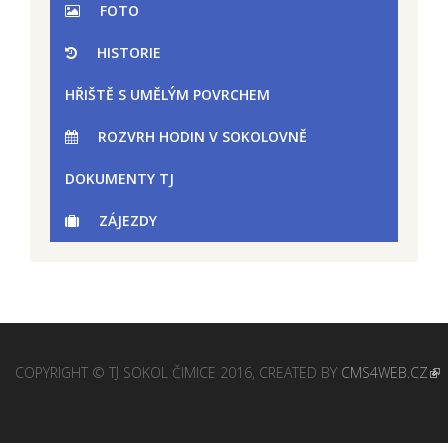
FOTO
HISTORIE
HŘIŠTĚ S UMĚLÝM POVRCHEM
ROZVRH HODIN V SOKOLOVNĚ
DOKUMENTY TJ
ZÁJEZDY
COPYRIGHT © TJ SOKOL ČIMICE 2016, CREATED BY
CMS4WEB.CZ