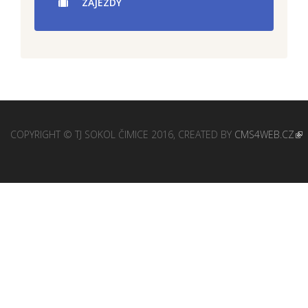
ZÁJEZDY
COPYRIGHT © TJ SOKOL ČIMICE 2016, CREATED BY
CMS4WEB.CZ