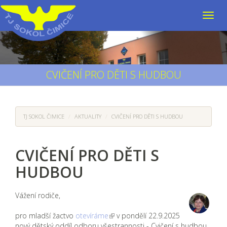
CVIČENÍ PRO DĚTI S HUDBOU
TJ SOKOL ČIMICE
AKTUALITY
CVIČENÍ PRO DĚTI S HUDBOU
CVIČENÍ PRO DĚTI S
HUDBOU
Vážení rodiče,
pro mladší žactvo
otevíráme
v pondělí 22.9.2025
nový dětský oddíl odboru všestrannosti - Cvičení s hudbou,