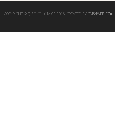
COPYRIGHT © TJ SOKOL ČIMICE 2016, CREATED BY
CMS4WEB.CZ